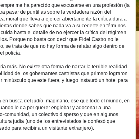
iempre me ha parecido que excusarse en una profesión (la
para pasar de puntillas sobre la verdadera razón del
a moral que lleva a ejercer abiertamente la crítica dura a
biertas donde sabes que nada va a sucederte en términos
cuida hasta el detalle de no ejercer la crítica del régimen
ellos. Porque no basta con decir que Fidel Castro no le
o, se trata de que no hay forma de relatar algo dentro de
l policía.
aría más. No existe otra forma de narrar la terrible realidad
lidad de los gobernantes castristas que primero lograron
 minúsculo que este fuera, y luego instauró un hotel para
 en busca del judío imaginario, ese que todo el mundo, en
cuando le da por querer englobar y adocenar a una
o-comunidad, un colectivo disperso y que en algunos
tura judía (uno de los entrevistados le confesó que
o para recibir a un visitante extranjero).