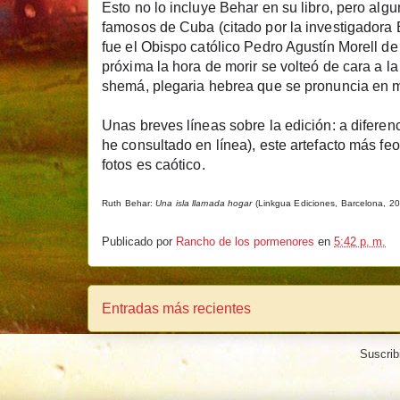
Esto no lo incluye Behar en su libro, pero alg
famosos de Cuba (citado por la investigadora 
fue el Obispo católico Pedro Agustín Morell d
próxima la hora de morir se volteó de cara a la
shemá, plegaria hebrea que se pronuncia en
Unas breves líneas sobre la edición
: a difere
he consultado en línea), este artefacto más feo 
fotos es caótico.
Ruth Behar:
Una isla llamada hogar
(Linkgua Ediciones, Barcelona, 2
Publicado por
Rancho de los pormenores
en
5:42 p. m.
Entradas más recientes
Suscrib