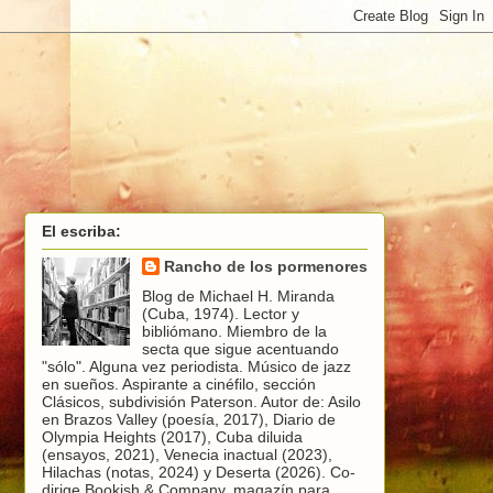
El escriba:
Rancho de los pormenores
Blog de Michael H. Miranda
(Cuba, 1974). Lector y
bibliómano. Miembro de la
secta que sigue acentuando
"sólo". Alguna vez periodista. Músico de jazz
en sueños. Aspirante a cinéfilo, sección
Clásicos, subdivisión Paterson. Autor de: Asilo
en Brazos Valley (poesía, 2017), Diario de
Olympia Heights (2017), Cuba diluida
(ensayos, 2021), Venecia inactual (2023),
Hilachas (notas, 2024) y Deserta (2026). Co-
dirige Bookish & Company, magazín para