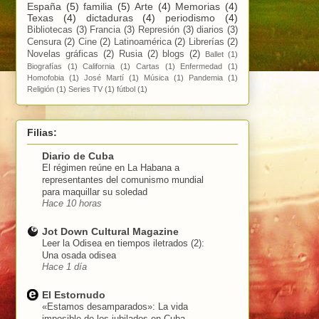
España
(5)
familia
(5)
Arte
(4)
Memorias
(4)
Texas
(4)
dictaduras
(4)
periodismo
(4)
Bibliotecas
(3)
Francia
(3)
Represión
(3)
diarios
(3)
Censura
(2)
Cine
(2)
Latinoamérica
(2)
Librerías
(2)
Novelas gráficas
(2)
Rusia
(2)
blogs
(2)
Ballet
(1)
Biografías
(1)
California
(1)
Cartas
(1)
Enfermedad
(1)
Homofobia
(1)
José Martí
(1)
Música
(1)
Pandemia
(1)
Religión
(1)
Series TV
(1)
fútbol
(1)
Filias:
Diario de Cuba
El régimen reúne en La Habana a
representantes del comunismo mundial
para maquillar su soledad
Hace 10 horas
Jot Down Cultural Magazine
Leer la Odisea en tiempos iletrados (2):
Una osada odisea
Hace 1 día
El Estornudo
«Estamos desamparados»: La vida
imposible de los jubilados en Cuba