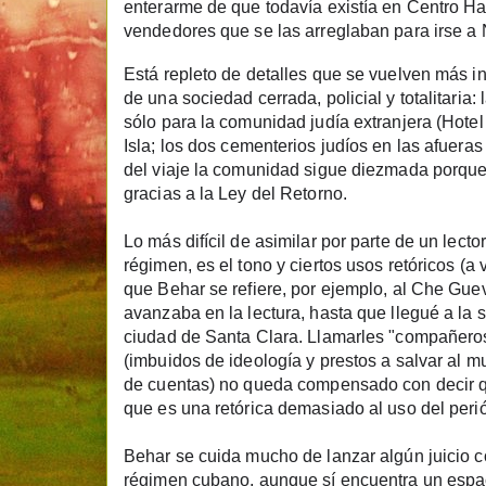
enterarme de que todavía existía en Centro Ha
vendedores que se las arreglaban para irse a
Está repleto de detalles que se vuelven más 
de una sociedad cerrada, policial y totalitari
sólo para la comunidad judía extranjera (Hotel
Isla; los dos cementerios judíos en las afuera
del viaje la comunidad sigue diezmada porque
gracias a la Ley del Retorno.
Lo más difícil de asimilar por parte de un lec
régimen, es el tono y ciertos usos retóricos (a
que Behar se refiere, por ejemplo, al Che Gue
avanzaba en la lectura, hasta que llegué a la se
ciudad de Santa Clara. Llamarles "compañeros
(imbuidos de ideología y prestos a salvar al m
de cuentas) no queda compensado con decir qu
que es una retórica demasiado al uso del peri
Behar se cuida mucho de lanzar algún juicio c
régimen cubano, aunque sí encuentra un espa