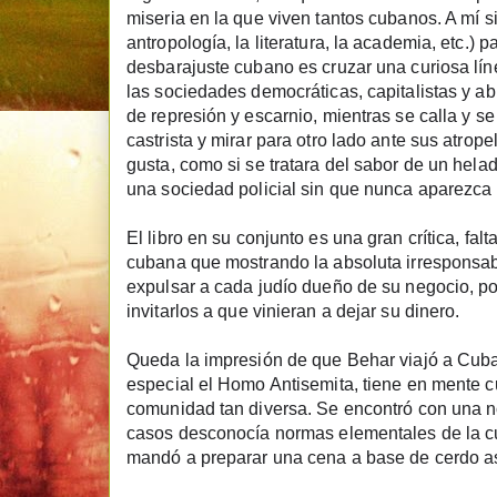
miseria en la que viven tantos cubanos.
A mí s
antropología, la literatura, la academia, etc.) 
desbarajuste cubano es cruzar una curiosa líne
las sociedades democráticas, capitalistas y a
de represión y escarnio, mientras se calla y se 
castrista y mirar para otro lado ante sus atrop
gusta, como si se tratara del sabor de un helad
una sociedad policial sin que nunca aparezca e
El libro en su conjunto es una gran crítica, falt
cubana que mostrando la absoluta irresponsabi
expulsar a cada judío dueño de su negocio, por
invitarlos a que vinieran a dejar su dinero.
Queda la impresión de que Behar viajó a Cuba
especial el Homo Antisemita, tiene en mente 
comunidad tan diversa. Se encontró con una n
casos desconocía normas elementales de la cul
mandó a preparar una cena a base de cerdo asad