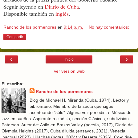
Seguir leyendo en
Diario de Cuba
.
Disponible también en
inglés
.
Rancho de los pormenores
en
9:14 p. m.
No hay comentarios:
Compartir
‹
›
Inicio
Ver versión web
El escriba:
Rancho de los pormenores
Blog de Michael H. Miranda (Cuba, 1974). Lector y
bibliómano. Miembro de la secta que sigue
acentuando "sólo". Alguna vez periodista. Músico de
jazz en sueños. Aspirante a cinéfilo, sección Clásicos, subdivisión
Paterson. Autor de: Asilo en Brazos Valley (poesía, 2017), Diario de
Olympia Heights (2017), Cuba diluida (ensayos, 2021), Venecia
inactual (2023), Hilachas (notas, 2024) y Deserta (2026). Co-dirige